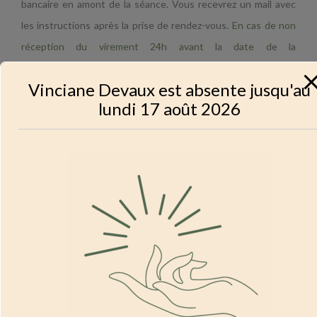
bancaire en amont de la séance. Vous recevrez un mail avec
les instructions après la prise de rendez-vous.
En cas de non
réception du virement 24h avant la date de la
téléconsultation, la séance sera considérée comme annulée.
Vinciane Devaux est absente jusqu'au
Remboursement
lundi 17 août 2026
Les séances ne sont pas remboursables. En revanche, de
nombreuses mutuelles proposent le remboursement de
plusieurs séances. Une facture vous sera fournie au besoin.
Rapprochez-vous de votre complémentaire santé pour en
savoir plus.
Retards et annulations
En cas de retard, la séance ne sera pas prolongée et sera
réduite dans sa durée.