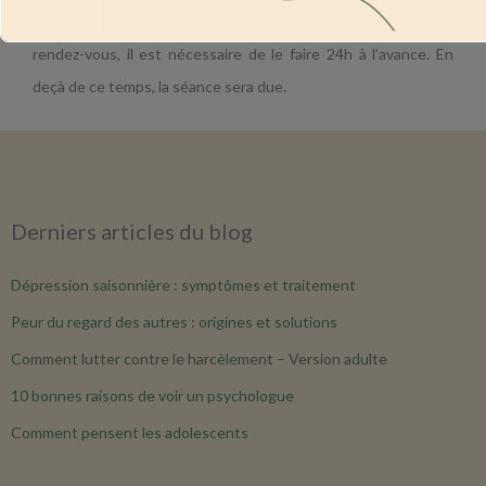
En cas d’annulation ou de demande de déplacement de
rendez-vous, il est nécessaire de le faire 24h à l’avance. En
deçà de ce temps, la séance sera due.
Ceci fermera dans
16
secondes
Derniers articles du blog
Dépression saisonnière : symptômes et traitement
Peur du regard des autres : origines et solutions
Comment lutter contre le harcèlement – Version adulte
10 bonnes raisons de voir un psychologue
Comment pensent les adolescents