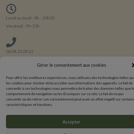
Lundi au jeudi : 8h - 20h30
Vendredi : 9h-13h
06.08.23.04.22
Gérer le consentement aux cookies
Suivez-moi sur LinkedIn
Pour offrir les meilleures expériences, nous utilisons des technologies telles qu
les cookies pour stocker et/ou accéder aux informations des appareils. Le fait de
consentir à ces technologies nous permettra de traiter des données telles que l
comportement de navigation ou les ID uniques sur ce site. Le fait de ne pas
Copyright 2023-2024 Vinciane Devaux |
Contact
–
Plan du site
–
Mentions
consentir ou de retirer son consentement peut avoir un effet négatif sur certain
légales
–
Politique de confidentialité
caractéristiques et fonctions.
Accepter